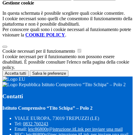
Gestione cookie
In questa schermata è possibile scegliere quali cookie consentire.
I cookie necessari sono quelli che consentono il funzionamento della
piattaforma e non è possibile disabilitarli.
Per conoscere quali sono i cookie necessari al funzionamento potete
visionare la
COOKIE POLICY
.
Cookie necessari per il funzionamento
I cookie necessari per il funzionamento non possono essere
disabilitati. È possibile consultare l'elenco nella pagina della cookie
policy.
Accetta tutti
Salva le preferenze
Istituto Comprensivo “Tito Schipa” – Polo 2
Contatti
Istituto Comprensivo “Tito Schipa” – Polo 2
VIALE EUROPA, 73019 TREPUZZI (LE)
Tel:
0832 760243
Email:
leic86800r@istruzione.it
Link per inviare una mail
PEC:
leic86800r@pec.istruzione.it
Link per inviare una mail