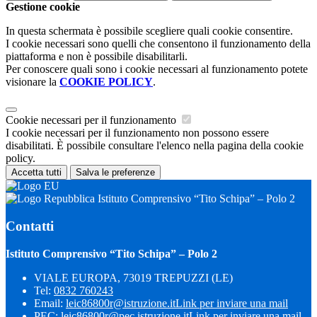
Gestione cookie
In questa schermata è possibile scegliere quali cookie consentire.
I cookie necessari sono quelli che consentono il funzionamento della
piattaforma e non è possibile disabilitarli.
Per conoscere quali sono i cookie necessari al funzionamento potete
visionare la
COOKIE POLICY
.
Cookie necessari per il funzionamento
I cookie necessari per il funzionamento non possono essere
disabilitati. È possibile consultare l'elenco nella pagina della cookie
policy.
Accetta tutti
Salva le preferenze
Istituto Comprensivo “Tito Schipa” – Polo 2
Contatti
Istituto Comprensivo “Tito Schipa” – Polo 2
VIALE EUROPA, 73019 TREPUZZI (LE)
Tel:
0832 760243
Email:
leic86800r@istruzione.it
Link per inviare una mail
PEC:
leic86800r@pec.istruzione.it
Link per inviare una mail