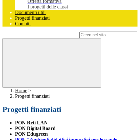
Offerta formativa
I progetti delle classi
Documenti utili
Progetti finanziati
Contatti
Campo di ricerca per le pagine del sito
Home
>
Progetti finanziati
Progetti finanziati
PON Reti LAN
PON Digital Board
PON Edugreen
PON "Ambienti didattici innovativi per le scuole