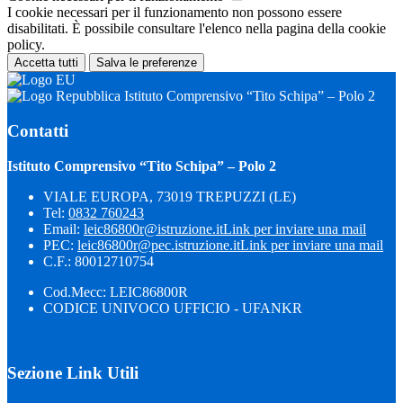
I cookie necessari per il funzionamento non possono essere
disabilitati. È possibile consultare l'elenco nella pagina della cookie
policy.
Accetta tutti
Salva le preferenze
Istituto Comprensivo “Tito Schipa” – Polo 2
Contatti
Istituto Comprensivo “Tito Schipa” – Polo 2
VIALE EUROPA, 73019 TREPUZZI (LE)
Tel:
0832 760243
Email:
leic86800r@istruzione.it
Link per inviare una mail
PEC:
leic86800r@pec.istruzione.it
Link per inviare una mail
C.F.: 80012710754
Cod.Mecc: LEIC86800R
CODICE UNIVOCO UFFICIO - UFANKR
Sezione Link Utili