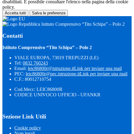
disabilitati. È possibile consultare l'elenco nella pagina della cookie
policy.
Accetta tutti
Salva le preferenze
Istituto Comprensivo “Tito Schipa” – Polo 2
Contatti
Istituto Comprensivo “Tito Schipa” – Polo 2
VIALE EUROPA, 73019 TREPUZZI (LE)
Tel:
0832 760243
Email:
leic86800r@istruzione.it
Link per inviare una mail
PEC:
leic86800r@pec.istruzione.it
Link per inviare una mail
C.F.: 80012710754
Cod.Mecc: LEIC86800R
CODICE UNIVOCO UFFICIO - UFANKR
Sezione Link Utili
Cookie policy
Note legali