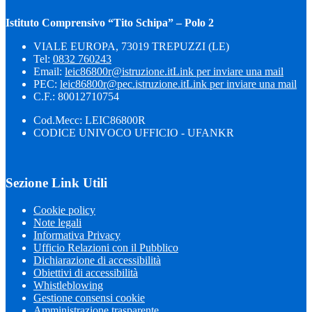
Istituto Comprensivo “Tito Schipa” – Polo 2
VIALE EUROPA, 73019 TREPUZZI (LE)
Tel:
0832 760243
Email:
leic86800r@istruzione.it
Link per inviare una mail
PEC:
leic86800r@pec.istruzione.it
Link per inviare una mail
C.F.: 80012710754
Cod.Mecc: LEIC86800R
CODICE UNIVOCO UFFICIO - UFANKR
Sezione Link Utili
Cookie policy
Note legali
Informativa Privacy
Ufficio Relazioni con il Pubblico
Dichiarazione di accessibilità
Obiettivi di accessibilità
Whistleblowing
Gestione consensi cookie
Amministrazione trasparente