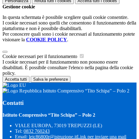
Personalizza
Rifiuta tutti
i cookies
Accetta tutti
i cookies
Gestione cookie
In questa schermata è possibile scegliere quali cookie consentire.
I cookie necessari sono quelli che consentono il funzionamento della
piattaforma e non è possibile disabilitarli.
Per conoscere quali sono i cookie necessari al funzionamento potete
visionare la
COOKIE POLICY
.
Cookie necessari per il funzionamento
I cookie necessari per il funzionamento non possono essere
disabilitati. È possibile consultare l'elenco nella pagina della cookie
policy.
Accetta tutti
Salva le preferenze
Istituto Comprensivo “Tito Schipa” – Polo 2
Contatti
Istituto Comprensivo “Tito Schipa” – Polo 2
VIALE EUROPA, 73019 TREPUZZI (LE)
Tel:
0832 760243
Email:
leic86800r@istruzione.it
Link per inviare una mail