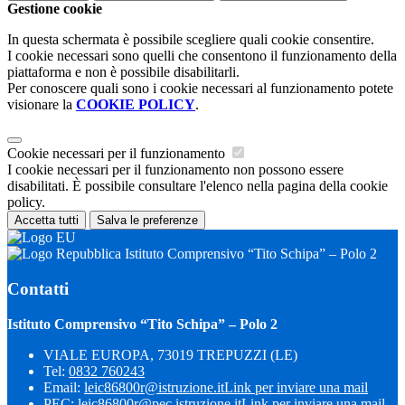
Gestione cookie
In questa schermata è possibile scegliere quali cookie consentire.
I cookie necessari sono quelli che consentono il funzionamento della
piattaforma e non è possibile disabilitarli.
Per conoscere quali sono i cookie necessari al funzionamento potete
visionare la
COOKIE POLICY
.
Cookie necessari per il funzionamento
I cookie necessari per il funzionamento non possono essere
disabilitati. È possibile consultare l'elenco nella pagina della cookie
policy.
Accetta tutti
Salva le preferenze
Istituto Comprensivo “Tito Schipa” – Polo 2
Contatti
Istituto Comprensivo “Tito Schipa” – Polo 2
VIALE EUROPA, 73019 TREPUZZI (LE)
Tel:
0832 760243
Email:
leic86800r@istruzione.it
Link per inviare una mail
PEC:
leic86800r@pec.istruzione.it
Link per inviare una mail