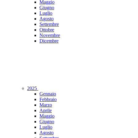
Maggio
Giugno
Luglio
Agosto
Settembre
Ottobre
Novembre
Dicembre
2025
Gennaio
Febbraio
Marzo
Aprile
Maggio
Giugno
Luglio
Agosto