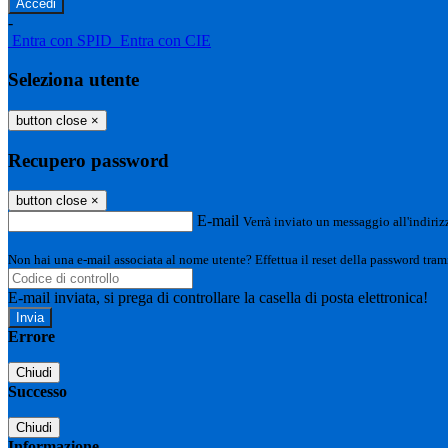
-
Entra con SPID
Entra con CIE
Seleziona utente
button close
×
Recupero password
button close
×
E-mail
Verrà inviato un messaggio all'indirizz
Non hai una e-mail associata al nome utente? Effettua il reset della password tram
E-mail inviata, si prega di controllare la casella di posta elettronica!
Errore
Chiudi
Successo
Chiudi
Informazione