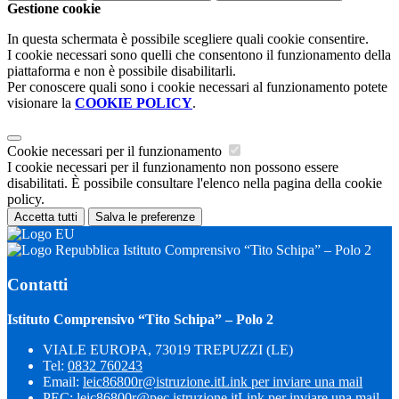
Gestione cookie
In questa schermata è possibile scegliere quali cookie consentire.
I cookie necessari sono quelli che consentono il funzionamento della
piattaforma e non è possibile disabilitarli.
Per conoscere quali sono i cookie necessari al funzionamento potete
visionare la
COOKIE POLICY
.
Cookie necessari per il funzionamento
I cookie necessari per il funzionamento non possono essere
disabilitati. È possibile consultare l'elenco nella pagina della cookie
policy.
Accetta tutti
Salva le preferenze
Istituto Comprensivo “Tito Schipa” – Polo 2
Contatti
Istituto Comprensivo “Tito Schipa” – Polo 2
VIALE EUROPA, 73019 TREPUZZI (LE)
Tel:
0832 760243
Email:
leic86800r@istruzione.it
Link per inviare una mail
PEC:
leic86800r@pec.istruzione.it
Link per inviare una mail