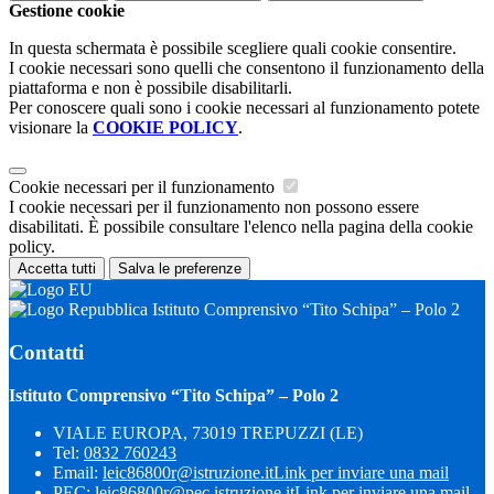
Gestione cookie
In questa schermata è possibile scegliere quali cookie consentire.
I cookie necessari sono quelli che consentono il funzionamento della
piattaforma e non è possibile disabilitarli.
Per conoscere quali sono i cookie necessari al funzionamento potete
visionare la
COOKIE POLICY
.
Cookie necessari per il funzionamento
I cookie necessari per il funzionamento non possono essere
disabilitati. È possibile consultare l'elenco nella pagina della cookie
policy.
Accetta tutti
Salva le preferenze
Istituto Comprensivo “Tito Schipa” – Polo 2
Contatti
Istituto Comprensivo “Tito Schipa” – Polo 2
VIALE EUROPA, 73019 TREPUZZI (LE)
Tel:
0832 760243
Email:
leic86800r@istruzione.it
Link per inviare una mail
PEC:
leic86800r@pec.istruzione.it
Link per inviare una mail