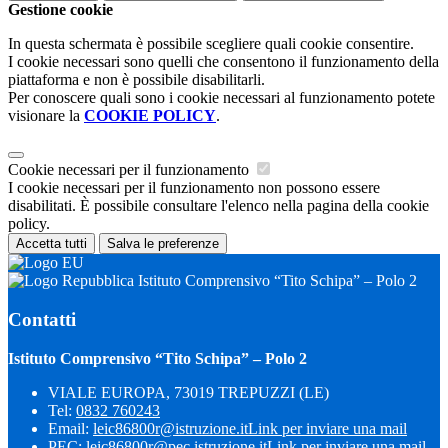
Gestione cookie
In questa schermata è possibile scegliere quali cookie consentire.
I cookie necessari sono quelli che consentono il funzionamento della
piattaforma e non è possibile disabilitarli.
Per conoscere quali sono i cookie necessari al funzionamento potete
visionare la
COOKIE POLICY
.
Cookie necessari per il funzionamento
I cookie necessari per il funzionamento non possono essere
disabilitati. È possibile consultare l'elenco nella pagina della cookie
policy.
Accetta tutti
Salva le preferenze
Istituto Comprensivo “Tito Schipa” – Polo 2
Contatti
Istituto Comprensivo “Tito Schipa” – Polo 2
VIALE EUROPA, 73019 TREPUZZI (LE)
Tel:
0832 760243
Email:
leic86800r@istruzione.it
Link per inviare una mail
PEC:
leic86800r@pec.istruzione.it
Link per inviare una mail