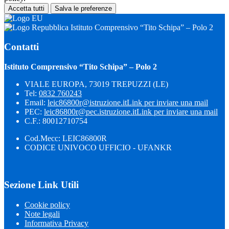
Accetta tutti
Salva le preferenze
Istituto Comprensivo “Tito Schipa” – Polo 2
Contatti
Istituto Comprensivo “Tito Schipa” – Polo 2
VIALE EUROPA, 73019 TREPUZZI (LE)
Tel:
0832 760243
Email:
leic86800r@istruzione.it
Link per inviare una mail
PEC:
leic86800r@pec.istruzione.it
Link per inviare una mail
C.F.: 80012710754
Cod.Mecc: LEIC86800R
CODICE UNIVOCO UFFICIO - UFANKR
Sezione Link Utili
Cookie policy
Note legali
Informativa Privacy