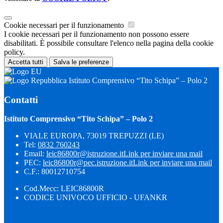
Cookie necessari per il funzionamento
I cookie necessari per il funzionamento non possono essere
disabilitati. È possibile consultare l'elenco nella pagina della cookie
policy.
Accetta tutti
Salva le preferenze
Istituto Comprensivo “Tito Schipa” – Polo 2
Contatti
Istituto Comprensivo “Tito Schipa” – Polo 2
VIALE EUROPA, 73019 TREPUZZI (LE)
Tel:
0832 760243
Email:
leic86800r@istruzione.it
Link per inviare una mail
PEC:
leic86800r@pec.istruzione.it
Link per inviare una mail
C.F.: 80012710754
Cod.Mecc: LEIC86800R
CODICE UNIVOCO UFFICIO - UFANKR