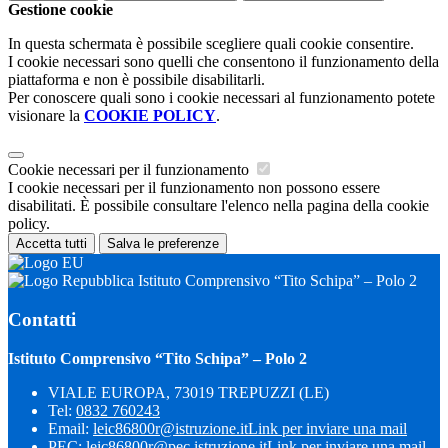
Gestione cookie
In questa schermata è possibile scegliere quali cookie consentire.
I cookie necessari sono quelli che consentono il funzionamento della
piattaforma e non è possibile disabilitarli.
Per conoscere quali sono i cookie necessari al funzionamento potete
visionare la
COOKIE POLICY
.
Cookie necessari per il funzionamento
I cookie necessari per il funzionamento non possono essere
disabilitati. È possibile consultare l'elenco nella pagina della cookie
policy.
Accetta tutti
Salva le preferenze
Istituto Comprensivo “Tito Schipa” – Polo 2
Contatti
Istituto Comprensivo “Tito Schipa” – Polo 2
VIALE EUROPA, 73019 TREPUZZI (LE)
Tel:
0832 760243
Email:
leic86800r@istruzione.it
Link per inviare una mail
PEC:
leic86800r@pec.istruzione.it
Link per inviare una mail