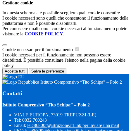
Gestione cookie
In questa schermata è possibile scegliere quali cookie consentire.
I cookie necessari sono quelli che consentono il funzionamento della
piattaforma e non è possibile disabilitarli.
Per conoscere quali sono i cookie necessari al funzionamento potete
visionare la
COOKIE POLICY
.
Cookie necessari per il funzionamento
I cookie necessari per il funzionamento non possono essere
disabilitati. È possibile consultare l'elenco nella pagina della cookie
policy.
Accetta tutti
Salva le preferenze
Istituto Comprensivo “Tito Schipa” – Polo 2
Contatti
Istituto Comprensivo “Tito Schipa” – Polo 2
VIALE EUROPA, 73019 TREPUZZI (LE)
Tel:
0832 760243
Email:
leic86800r@istruzione.it
Link per inviare una mail
PEC:
leic86800r@pec.istruzione.it
Link per inviare una mail