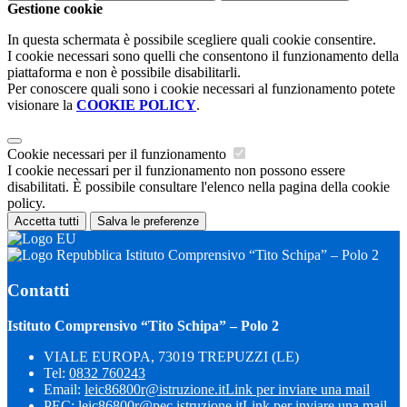
Gestione cookie
In questa schermata è possibile scegliere quali cookie consentire.
I cookie necessari sono quelli che consentono il funzionamento della
piattaforma e non è possibile disabilitarli.
Per conoscere quali sono i cookie necessari al funzionamento potete
visionare la
COOKIE POLICY
.
Cookie necessari per il funzionamento
I cookie necessari per il funzionamento non possono essere
disabilitati. È possibile consultare l'elenco nella pagina della cookie
policy.
Accetta tutti
Salva le preferenze
Istituto Comprensivo “Tito Schipa” – Polo 2
Contatti
Istituto Comprensivo “Tito Schipa” – Polo 2
VIALE EUROPA, 73019 TREPUZZI (LE)
Tel:
0832 760243
Email:
leic86800r@istruzione.it
Link per inviare una mail
PEC:
leic86800r@pec.istruzione.it
Link per inviare una mail