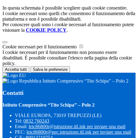
In questa schermata è possibile scegliere quali cookie consentire.
I cookie necessari sono quelli che consentono il funzionamento della
piattaforma e non è possibile disabilitarli.
Per conoscere quali sono i cookie necessari al funzionamento potete
visionare la
COOKIE POLICY
.
Cookie necessari per il funzionamento
I cookie necessari per il funzionamento non possono essere
disabilitati. È possibile consultare l'elenco nella pagina della cookie
policy.
Accetta tutti
Salva le preferenze
Istituto Comprensivo “Tito Schipa” – Polo 2
Contatti
Istituto Comprensivo “Tito Schipa” – Polo 2
VIALE EUROPA, 73019 TREPUZZI (LE)
Tel:
0832 760243
Email:
leic86800r@istruzione.it
Link per inviare una mail
PEC:
leic86800r@pec.istruzione.it
Link per inviare una mail
C.F.: 80012710754