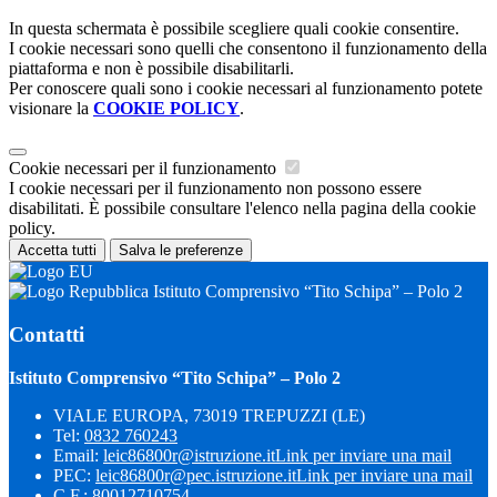
In questa schermata è possibile scegliere quali cookie consentire.
I cookie necessari sono quelli che consentono il funzionamento della
piattaforma e non è possibile disabilitarli.
Per conoscere quali sono i cookie necessari al funzionamento potete
visionare la
COOKIE POLICY
.
Cookie necessari per il funzionamento
I cookie necessari per il funzionamento non possono essere
disabilitati. È possibile consultare l'elenco nella pagina della cookie
policy.
Accetta tutti
Salva le preferenze
Istituto Comprensivo “Tito Schipa” – Polo 2
Contatti
Istituto Comprensivo “Tito Schipa” – Polo 2
VIALE EUROPA, 73019 TREPUZZI (LE)
Tel:
0832 760243
Email:
leic86800r@istruzione.it
Link per inviare una mail
PEC:
leic86800r@pec.istruzione.it
Link per inviare una mail
C.F.: 80012710754