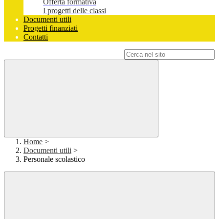
Offerta formativa
I progetti delle classi
Documenti utili
Progetti finanziati
Contatti
Campo di ricerca per le pagine del sito
Home
>
Documenti utili
>
Personale scolastico