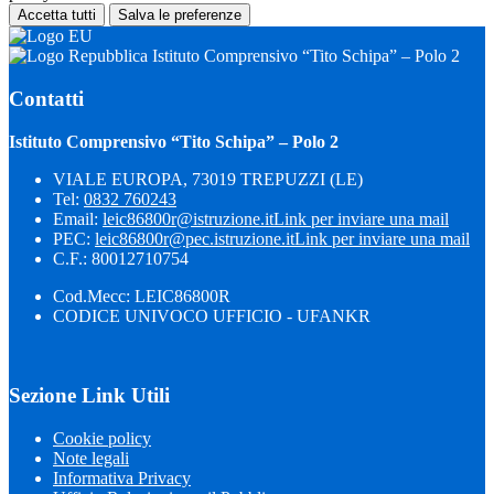
Accetta tutti
Salva le preferenze
Istituto Comprensivo “Tito Schipa” – Polo 2
Contatti
Istituto Comprensivo “Tito Schipa” – Polo 2
VIALE EUROPA, 73019 TREPUZZI (LE)
Tel:
0832 760243
Email:
leic86800r@istruzione.it
Link per inviare una mail
PEC:
leic86800r@pec.istruzione.it
Link per inviare una mail
C.F.: 80012710754
Cod.Mecc: LEIC86800R
CODICE UNIVOCO UFFICIO - UFANKR
Sezione Link Utili
Cookie policy
Note legali
Informativa Privacy