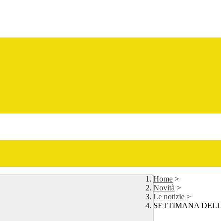
Home
>
Novità
>
Le notizie
>
SETTIMANA DELLA 