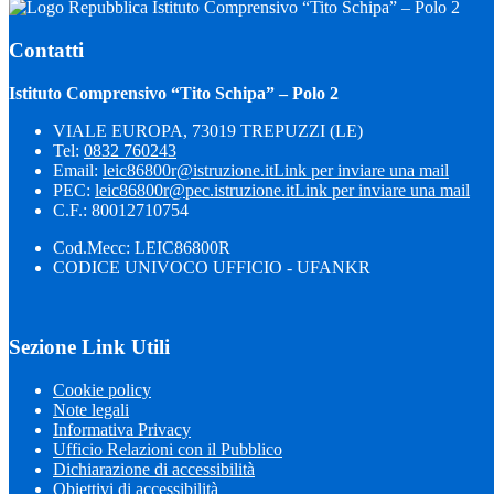
Istituto Comprensivo “Tito Schipa” – Polo 2
Contatti
Istituto Comprensivo “Tito Schipa” – Polo 2
VIALE EUROPA, 73019 TREPUZZI (LE)
Tel:
0832 760243
Email:
leic86800r@istruzione.it
Link per inviare una mail
PEC:
leic86800r@pec.istruzione.it
Link per inviare una mail
C.F.: 80012710754
Cod.Mecc: LEIC86800R
CODICE UNIVOCO UFFICIO - UFANKR
Sezione Link Utili
Cookie policy
Note legali
Informativa Privacy
Ufficio Relazioni con il Pubblico
Dichiarazione di accessibilità
Obiettivi di accessibilità