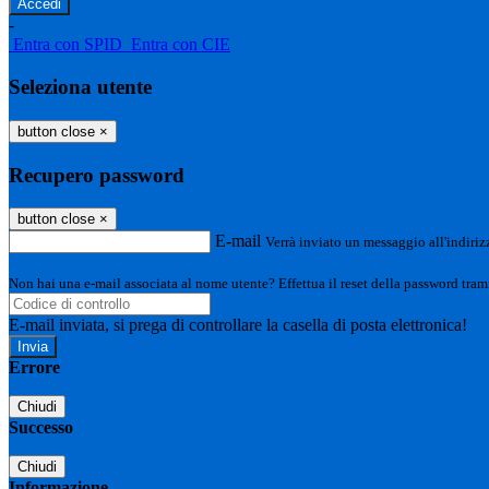
-
Entra con SPID
Entra con CIE
Seleziona utente
button close
×
Recupero password
button close
×
E-mail
Verrà inviato un messaggio all'indirizz
Non hai una e-mail associata al nome utente? Effettua il reset della password tram
E-mail inviata, si prega di controllare la casella di posta elettronica!
Errore
Chiudi
Successo
Chiudi
Informazione