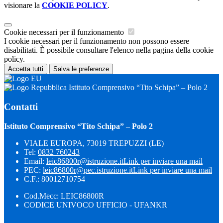
visionare la
COOKIE POLICY
.
Cookie necessari per il funzionamento
I cookie necessari per il funzionamento non possono essere
disabilitati. È possibile consultare l'elenco nella pagina della cookie
policy.
Accetta tutti
Salva le preferenze
Istituto Comprensivo “Tito Schipa” – Polo 2
Contatti
Istituto Comprensivo “Tito Schipa” – Polo 2
VIALE EUROPA, 73019 TREPUZZI (LE)
Tel:
0832 760243
Email:
leic86800r@istruzione.it
Link per inviare una mail
PEC:
leic86800r@pec.istruzione.it
Link per inviare una mail
C.F.: 80012710754
Cod.Mecc: LEIC86800R
CODICE UNIVOCO UFFICIO - UFANKR