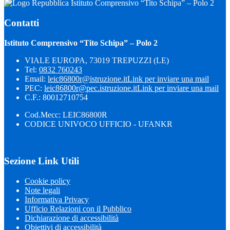
Istituto Comprensivo “Tito Schipa” – Polo 2
Contatti
Istituto Comprensivo “Tito Schipa” – Polo 2
VIALE EUROPA, 73019 TREPUZZI (LE)
Tel:
0832 760243
Email:
leic86800r@istruzione.it
Link per inviare una mail
PEC:
leic86800r@pec.istruzione.it
Link per inviare una mail
C.F.: 80012710754
Cod.Mecc: LEIC86800R
CODICE UNIVOCO UFFICIO - UFANKR
Sezione Link Utili
Cookie policy
Note legali
Informativa Privacy
Ufficio Relazioni con il Pubblico
Dichiarazione di accessibilità
Obiettivi di accessibilità