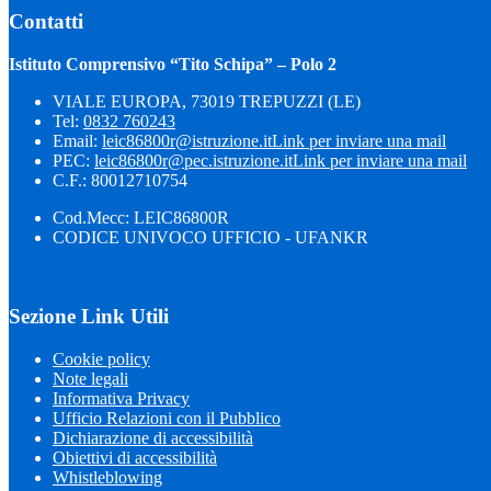
Contatti
Istituto Comprensivo “Tito Schipa” – Polo 2
VIALE EUROPA, 73019 TREPUZZI (LE)
Tel:
0832 760243
Email:
leic86800r@istruzione.it
Link per inviare una mail
PEC:
leic86800r@pec.istruzione.it
Link per inviare una mail
C.F.: 80012710754
Cod.Mecc: LEIC86800R
CODICE UNIVOCO UFFICIO - UFANKR
Sezione Link Utili
Cookie policy
Note legali
Informativa Privacy
Ufficio Relazioni con il Pubblico
Dichiarazione di accessibilità
Obiettivi di accessibilità
Whistleblowing