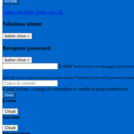
-
Entra con SPID
Entra con CIE
Seleziona utente
button close
×
Recupero password
button close
×
E-mail
Verrà inviato un messaggio all'indirizz
Non hai una e-mail associata al nome utente? Effettua il reset della password tram
E-mail inviata, si prega di controllare la casella di posta elettronica!
Errore
Chiudi
Successo
Chiudi
Informazione