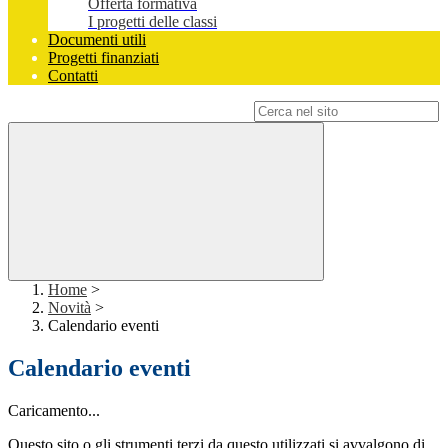
Offerta formativa
I progetti delle classi
Documenti utili
Progetti finanziati
Contatti
Campo di ricerca per le pagine del sito
Home
>
Novità
>
Calendario eventi
Calendario eventi
Caricamento...
Questo sito o gli strumenti terzi da questo utilizzati si avvalgono di