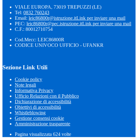
VIALE EUROPA, 73019 TREPUZZI (LE)
Tel:
0832 760243
Email:
leic86800r@istruzione.it
Link per inviare una mail
PEC:
leic86800r@pec.istruzione.it
Link per inviare una mail
C.F.: 80012710754
Cod.Mecc: LEIC86800R
CODICE UNIVOCO UFFICIO - UFANKR
Sezione Link Utili
Cookie policy
Note legali
Informativa Privacy
Ufficio Relazioni con il Pubblico
Dichiarazione di accessibilità
Obiettivi di accessibilità
Whistleblowing
Gestione consensi cookie
Amministrazione trasparente
Pagina visualizzata
624
volte